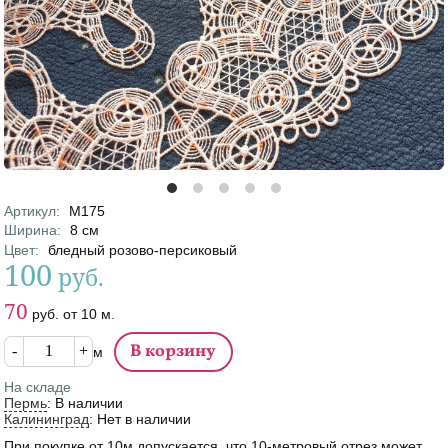
Артикул
:
М175
Характеристики
Ширина
:
8
см
Цвет
:
бледный розово-персиковый
100
руб.
Цена
Цена от
70
руб.
от
10
м.
Кол-во
м
На складе
Пермь
:
В наличии
Калининград
:
Нет в наличии
При покупке от 10м допускается, что 10-метровый отрез может