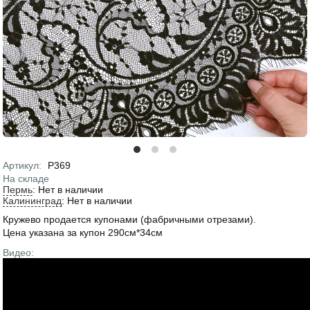
Артикул
:
Р369
На складе
Пермь
:
Нет в наличии
Калининград
:
Нет в наличии
Кружево продается купонами (фабричными отрезами).
Цена указана за купон 290см*34см
Видео: