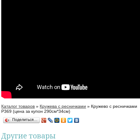
Каталог товаров
»
Кружева с ресничками
»
Кружево с ресничками
Вы здесь
Р369 (цена за купон 290см*34см)
Поделиться…
Другие товары