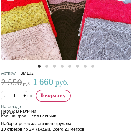
Артикул
:
ВМ102
1 660
2 550
руб.
руб.
Цена
Кол-во
шт
На складе
Пермь
:
В наличии
Калининград
:
Нет в наличии
Набор отрезов эластичного кружева.
10 отрезов по 2м каждый. Всего 20 метров.