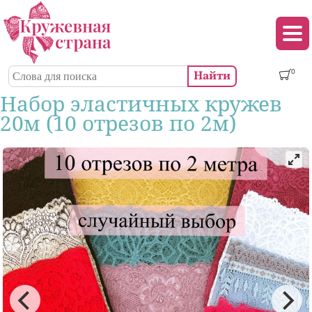
Перейти к основному содержанию
Декор (аппликации, патчи, пуговицы)
Поиск
0
Форма поиска
Набор эластичных кружев
20м (10 отрезов пo 2м)