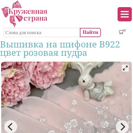
Перейти к основному содержанию
Декор (аппликации, патчи, пуговицы)
Поиск
0
Форма поиска
Вышивка на шифоне В922
цвет розовая пудра