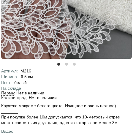
Артикул
:
М216
Характеристики
Ширина
:
6.5
см
Цвет
:
белый
На складе
Пермь
:
Нет в наличии
Калининград
:
Нет в наличии
Кружево макраме белого цвета. Изящное и очень нежное)
_______
При покупке более 10м допускается, что 10-метровый отрез
может состоять из двух длин, одна из которых не менее 3м
Видео: