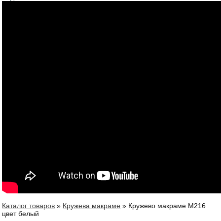
Каталог товаров
»
Кружева макраме
»
Кружево макраме М216
Вы здесь
цвет белый