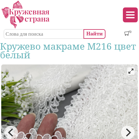
Перейти к основному содержанию
Декор (аппликации, патчи, пуговицы)
Поиск
0
Форма поиска
Кружево макраме М216 цвет
белый