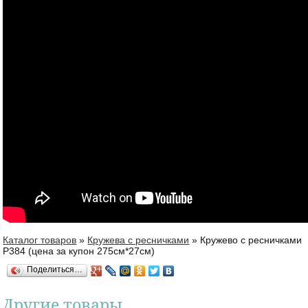
Каталог товаров
»
Кружева с ресничками
»
Кружево с ресничками
Вы здесь
Р384 (цена за купон 275см*27см)
Поделиться…
Другие товары