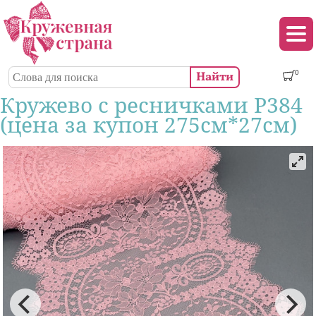
Перейти к основному содержанию
Декор (аппликации, патчи, пуговицы)
Поиск
0
Форма поиска
Кружево с ресничками Р384
(цена за купон 275см*27см)