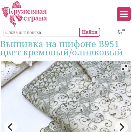
Перейти к основному содержанию
Декор (аппликации, патчи, пуговицы)
Поиск
0
Форма поиска
Вышивка на шифоне В951
цвет кремовый/оливковый