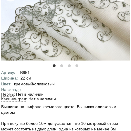
Артикул
:
В951
Характеристики
Ширина
:
22
см
Цвет
:
кремовый/оливковый
На складе
Пермь
:
Нет в наличии
Калининград
:
Нет в наличии
Вышивка на шифоне кремового цвета. Вышивка оливковым
цветом
_______
При покупке более 10м допускается, что 10-метровый отрез
может состоять из двух длин, одна из которых не менее 3м