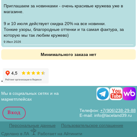
Приглашаем за новинками - очень красивые кружева уже в
магазине.
9 и 10 июля действует скидка 20% на все новинки.
Тонкие узоры, благородные оттенки и та самая фактура, за
которую мы так любим кружево)
Создано
9 Июл 2026
Минимального заказа нет
*
Мы в социальных сетях и на
маркетплейсах
Телефон:
+7(906)238-29-88
E-mail: info@laceland39.ru
Персональные данные
Пользовательское соглашение
Сделано в ЛА
Работает на Айтинити