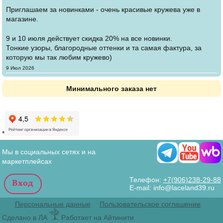
Приглашаем за новинками - очень красивые кружева уже в
магазине.
9 и 10 июля действует скидка 20% на все новинки.
Тонкие узоры, благородные оттенки и та самая фактура, за
которую мы так любим кружево)
Создано
9 Июл 2026
Минимального заказа нет
*
Мы в социальных сетях и на
маркетплейсах
Телефон:
+7(906)238-29-88
E-mail: info@laceland39.ru
Персональные данные
Пользовательское соглашение
Сделано в ЛА
Работает на Айтинити