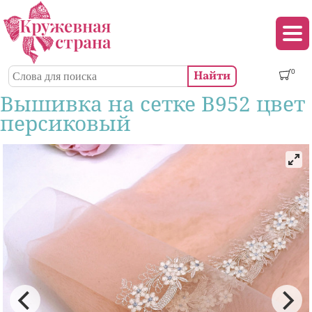
Перейти к основному содержанию
Декор (аппликации, патчи, пуговицы)
Поиск
0
Форма поиска
Вышивка на сетке В952 цвет
персиковый