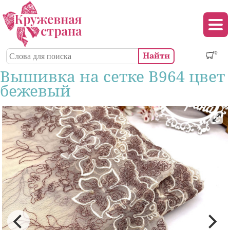
Перейти к основному содержанию
Декор (аппликации, патчи, пуговицы)
Поиск
0
Форма поиска
Вышивка на сетке В964 цвет
бежевый