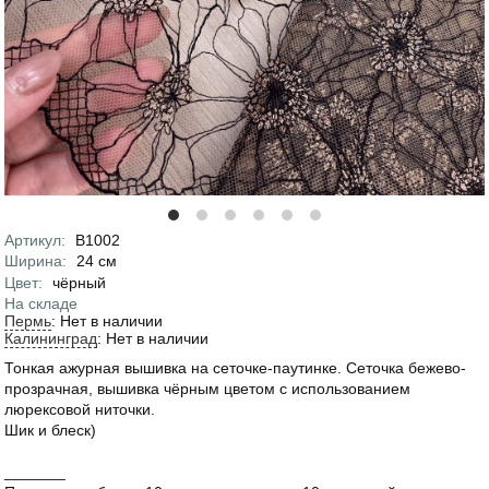
Артикул
:
В1002
Характеристики
Ширина
:
24
см
Цвет
:
чёрный
На складе
Пермь
:
Нет в наличии
Калининград
:
Нет в наличии
Тонкая ажурная вышивка на сеточке-паутинке. Сеточка бежево-
прозрачная, вышивка чёрным цветом с использованием
люрексовой ниточки.
Шик и блеск)
_______