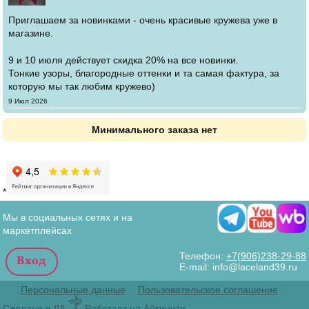
Приглашаем за новинками - очень красивые кружева уже в
магазине.
9 и 10 июля действует скидка 20% на все новинки.
Тонкие узоры, благородные оттенки и та самая фактура, за
которую мы так любим кружево)
Создано
9 Июл 2026
Минимального заказа нет
*
Мы в социальных сетях и на
маркетплейсах
Телефон:
+7(906)238-29-88
E-mail: info@laceland39.ru
Персональные данные
Пользовательское соглашение
Сделано в ЛА
Работает на Айтинити