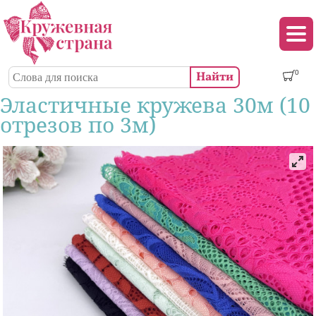
Перейти к основному содержанию
Декор (аппликации, патчи, пуговицы)
Поиск
0
Форма поиска
Эластичные кружева 30м (10
отрезов пo 3м)