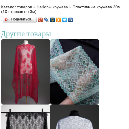
Каталог товаров
»
Наборы кружева
»
Эластичные кружева 30м
Вы здесь
(10 отрезов пo 3м)
Поделиться…
Другие товары