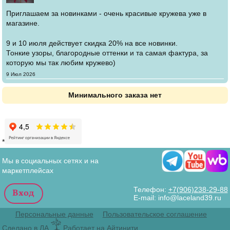
Приглашаем за новинками - очень красивые кружева уже в
магазине.
9 и 10 июля действует скидка 20% на все новинки.
Тонкие узоры, благородные оттенки и та самая фактура, за
которую мы так любим кружево)
Создано
9 Июл 2026
Минимального заказа нет
*
Мы в социальных сетях и на
маркетплейсах
Телефон:
+7(906)238-29-88
E-mail: info@laceland39.ru
Персональные данные
Пользовательское соглашение
Сделано в ЛА
Работает на Айтинити