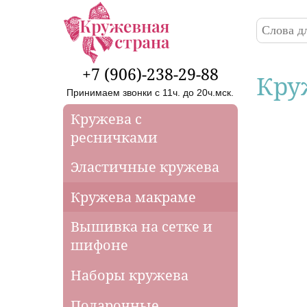
Перейти к основному содержанию
Поиск
Форма
+7 (906)-238-29-88
Кру
Принимаем звонки с 11ч. до 20ч.мск.
Кружева с
ресничками
Эластичные кружева
Кружева макраме
Вышивка на сетке и
шифоне
Наборы кружева
Подарочные