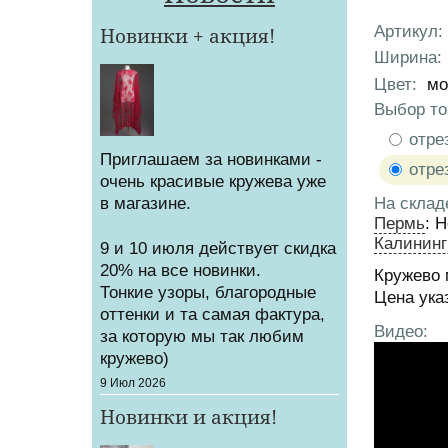
Артикул
:
Новинки + акция!
Характер
Ширина
:
Цвет
:
мо
Выбор то
Продажа
отре
Приглашаем за новинками -
отре
очень красивые кружева уже
в магазине.
На склад
Пермь
:
Н
Калининг
9 и 10 июля действует скидка
20% на все новинки.
Кружево 
Тонкие узоры, благородные
Цена ука
оттенки и та самая фактура,
Видео:
за которую мы так любим
кружево)
Создано
9 Июл 2026
Новинки и акция!