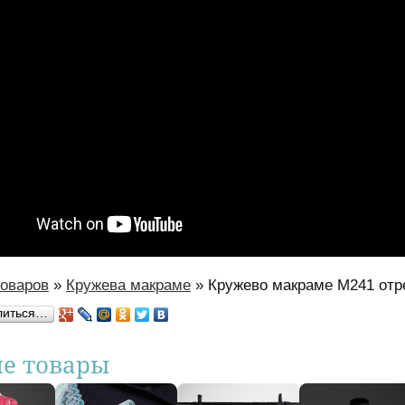
товаров
»
Кружева макраме
»
Кружево макраме М241 отр
есь
литься…
ие товары