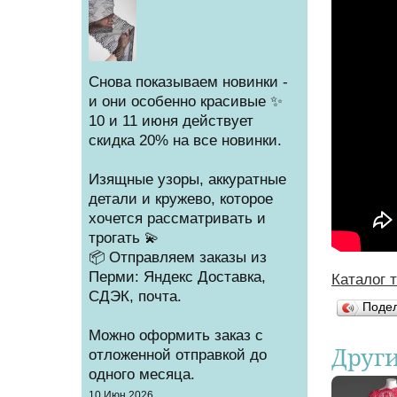
Снова показываем новинки -
и они особенно красивые ✨
10 и 11 июня действует
скидка 20% на все новинки.
Изящные узоры, аккуратные
детали и кружево, которое
хочется рассматривать и
трогать 💫
📦 Отправляем заказы из
Перми: Яндекс Доставка,
Каталог 
Вы зд
СДЭК, почта.
Поде
Можно оформить заказ с
Друг
отложенной отправкой до
одного месяца.
Создано
10 Июн 2026