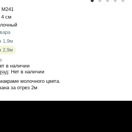
М241
истики
4
см
лочный
вара
 товара
:
з 1,9м
з 2,9м
е
ет в наличии
рад
:
Нет в наличии
макраме молочного цвета.
зана за отрез 2м