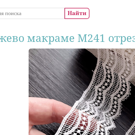
 поиска
жево макраме М241 отре