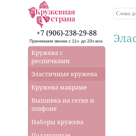
Перейти к основному содержанию
Поиск
Форма
+7 (906)-238-29-88
Эла
Принимаем звонки с 11ч. до 20ч.мск.
Кружева с
ресничками
Эластичные кружева
Кружева макраме
Вышивка на сетке и
шифоне
Наборы кружева
Подарочные