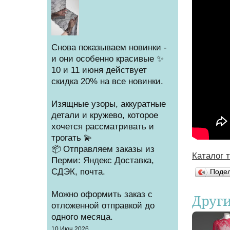
Снова показываем новинки -
и они особенно красивые ✨
10 и 11 июня действует
скидка 20% на все новинки.
Изящные узоры, аккуратные
детали и кружево, которое
хочется рассматривать и
трогать 💫
📦 Отправляем заказы из
Каталог 
Вы зд
Перми: Яндекс Доставка,
СДЭК, почта.
Поде
Можно оформить заказ с
Друг
отложенной отправкой до
одного месяца.
Создано
10 Июн 2026