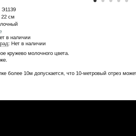
Э1139
истики
22
см
лочный
е
ет в наличии
рад
:
Нет в наличии
ое кружево молочного цвета.
же.
пке более 10м допускается, что 10-метровый отрез может
м