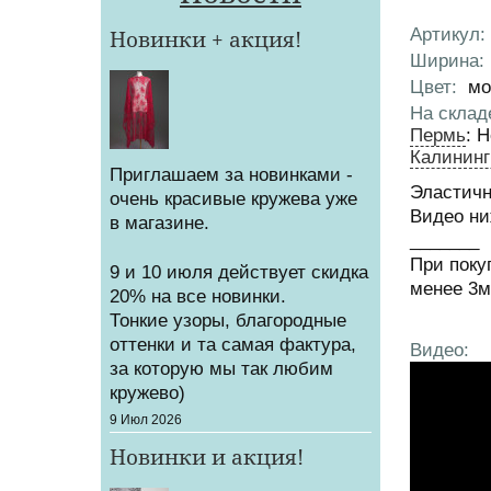
Артикул
:
Новинки + акция!
Характер
Ширина
:
Цвет
:
мо
На склад
Пермь
:
Н
Калининг
Приглашаем за новинками -
Эластичн
очень красивые кружева уже
Видео ни
в магазине.
_______
При поку
9 и 10 июля действует скидка
менее 3
20% на все новинки.
Тонкие узоры, благородные
оттенки и та самая фактура,
Видео:
за которую мы так любим
кружево)
Создано
9 Июл 2026
Новинки и акция!