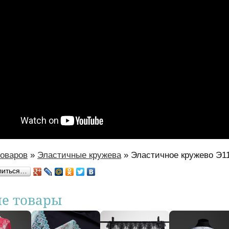
товаров
»
Эластичные кружева
»
Эластичное кружево Э1
есь
литься…
ие товары