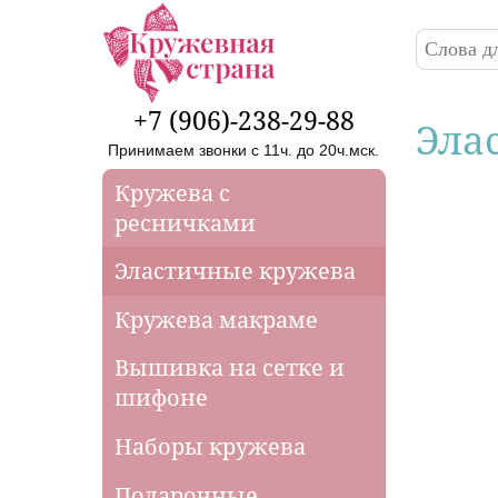
Перейти к основному содержанию
Поиск
Форма
+7 (906)-238-29-88
Эла
Принимаем звонки с 11ч. до 20ч.мск.
Кружева с
ресничками
Эластичные кружева
Кружева макраме
Вышивка на сетке и
шифоне
Наборы кружева
Подарочные