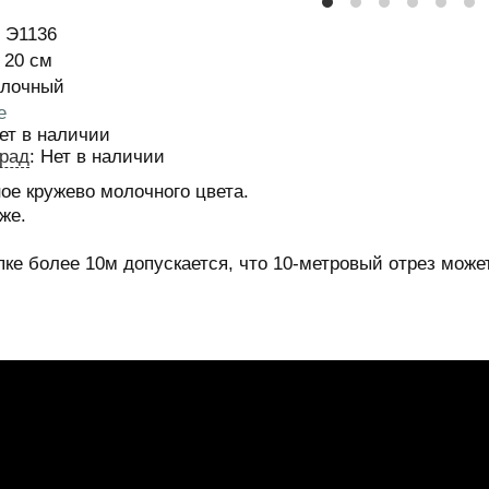
Э1136
истики
20
см
лочный
е
ет в наличии
рад
:
Нет в наличии
ое кружево молочного цвета.
же.
пке более 10м допускается, что 10-метровый отрез может
м