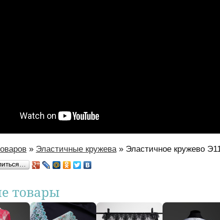
товаров
»
Эластичные кружева
»
Эластичное кружево Э1
есь
литься…
ие товары