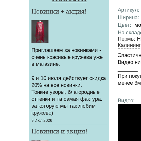
Артикул
:
Новинки + акция!
Характер
Ширина
:
Цвет
:
мо
На склад
Пермь
:
Н
Калининг
Приглашаем за новинками -
Эластичн
очень красивые кружева уже
Видео ни
в магазине.
_______
При поку
9 и 10 июля действует скидка
менее 3
20% на все новинки.
Тонкие узоры, благородные
оттенки и та самая фактура,
Видео:
за которую мы так любим
кружево)
Создано
9 Июл 2026
Новинки и акция!