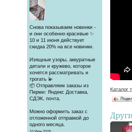
Снова показываем новинки -
и они особенно красивые ✨
10 и 11 июня действует
скидка 20% на все новинки.
Изящные узоры, аккуратные
детали и кружево, которое
хочется рассматривать и
трогать 💫
📦 Отправляем заказы из
Каталог 
Вы зд
Перми: Яндекс Доставка,
СДЭК, почта.
Поде
Можно оформить заказ с
Друг
отложенной отправкой до
одного месяца.
Создано
10 Июн 2026