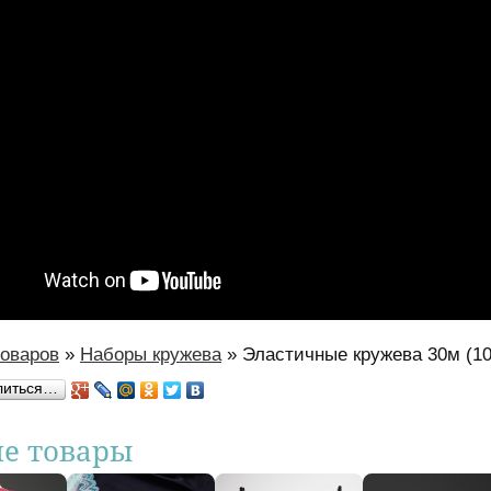
товаров
»
Наборы кружева
»
Эластичные кружева 30м (10
есь
литься…
ие товары