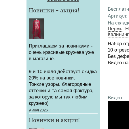
Бесплатн
Новинки + акция!
Артикул
:
На склад
Пермь
:
Н
Калининг
Набор от
Приглашаем за новинками -
10 отрез
очень красивые кружева уже
Без дефе
в магазине.
Видео на
9 и 10 июля действует скидка
20% на все новинки.
Тонкие узоры, благородные
оттенки и та самая фактура,
за которую мы так любим
Видео:
кружево)
Создано
9 Июл 2026
Новинки и акция!