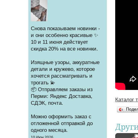
Снова показываем новинки -
и они особенно красивые ✨
10 и 11 июня действует
скидка 20% на все новинки.
Изящные узоры, аккуратные
детали и кружево, которое
хочется рассматривать и
трогать 💫
📦 Отправляем заказы из
Перми: Яндекс Доставка,
Каталог 
Вы зд
СДЭК, почта.
Поде
Можно оформить заказ с
отложенной отправкой до
Друг
одного месяца.
Создано
10 Июн 2026