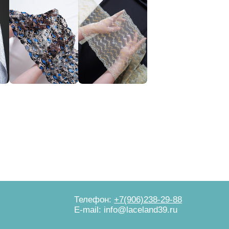
Телефон:
+7(906)238-29-88
E-mail: info@laceland39.ru