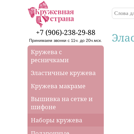
Перейти к основному содержанию
Поиск
Форма
+7 (906)-238-29-88
Эла
Принимаем звонки с 11ч. до 20ч.мск.
Кружева с
ресничками
Эластичные кружева
Кружева макраме
Вышивка на сетке и
шифоне
Наборы кружева
Подарочные