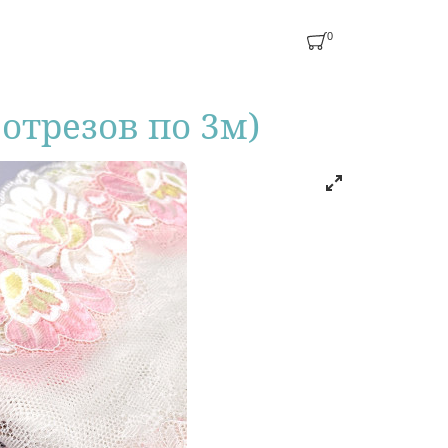
0
отрезов пo 3м)