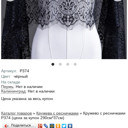
Артикул
:
P374
Характеристики
Цвет
:
чёрный
На складе
Пермь
:
Нет в наличии
Калининград
:
Нет в наличии
Цена указана за весь купон.
Каталог товаров
»
Кружева с ресничками
»
Кружево с ресничками
Вы здесь
Р374 (цена за купон 290см*37см)
Поделиться…