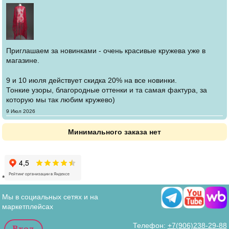
Приглашаем за новинками - очень красивые кружева уже в
магазине.
9 и 10 июля действует скидка 20% на все новинки.
Тонкие узоры, благородные оттенки и та самая фактура, за
которую мы так любим кружево)
Создано
9 Июл 2026
Минимального заказа нет
*
Мы в социальных сетях и на
маркетплейсах
Телефон:
+7(906)238-29-88