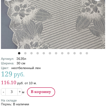
Артикул
:
Э135п
Характеристики
Ширина
:
30
см
Цвет
:
неотбеленный лен
129
руб.
Цена
Цена от
116.10
руб.
от
10
м.
Кол-во
м
На складе
Пермь
:
В наличии