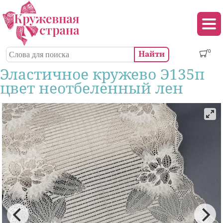
Перейти к основному содержанию
Декор (аппликации, патчи, пуговицы)
Поиск
0
Форма поиска
Эластичное кружево Э135п
цвет неотбеленный лен