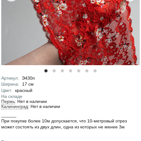
Артикул
:
Э430п
Характеристики
Ширина
:
17
см
Цвет
:
красный
На складе
Пермь
:
Нет в наличии
Калининград
:
Нет в наличии
______
При покупке более 10м допускается, что 10-метровый отрез
может состоять из двух длин, одна из которых не менее 3м