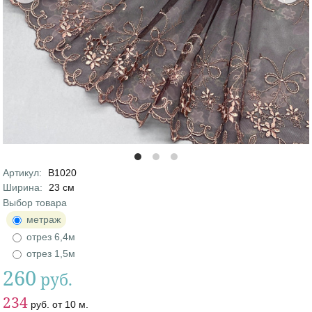
Артикул
:
В1020
Характеристики
Ширина
:
23
см
Выбор товара
Продажа товара
:
метраж
отрез 6,4м
отрез 1,5м
260
руб.
Цена
Цена от
234
руб.
от
10
м.