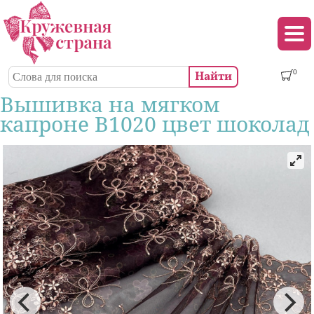
Перейти к основному содержанию
Декор (аппликации, патчи, пуговицы)
Поиск
0
Форма поиска
Вышивка на мягком
капроне В1020 цвет шоколад