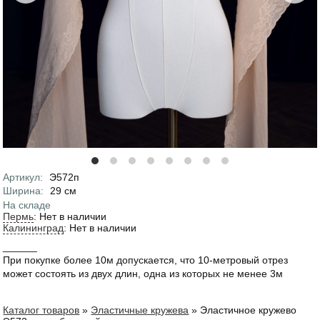
Артикул
:
Э572п
Характеристики
Ширина
:
29
см
На складе
Пермь
:
Нет в наличии
Калининград
:
Нет в наличии
______
При покупке более 10м допускается, что 10-метровый отрез
может состоять из двух длин, одна из которых не менее 3м
Каталог товаров
»
Эластичные кружева
»
Эластичное кружево
Вы здесь