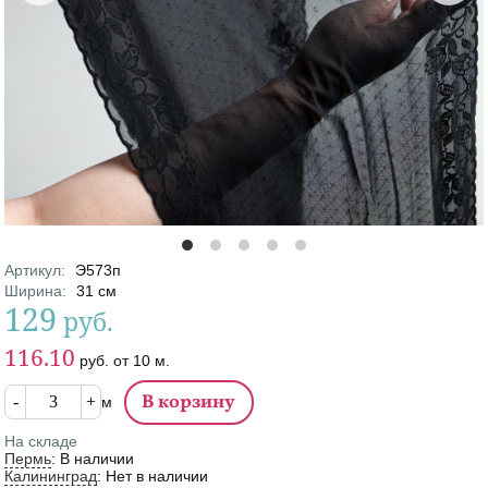
Артикул
:
Э573п
Характеристики
Ширина
:
31
см
129
руб.
Цена
Цена от
116.10
руб.
от
10
м.
Кол-во
м
На складе
Пермь
:
В наличии
Калининград
:
Нет в наличии