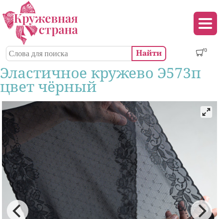
Перейти к основному содержанию
Декор (аппликации, патчи, пуговицы)
Поиск
0
Форма поиска
Эластичное кружево Э573п
цвет чёрный