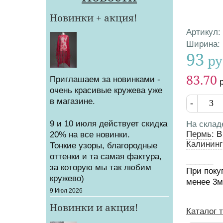
Новинки + акция!
Артикул
:
Характер
Ширина
:
93
ру
Цена
Цена от
83.70
Приглашаем за новинками -
очень красивые кружева уже
Кол-во
в магазине.
9 и 10 июля действует скидка
На склад
Пермь
:
В
20% на все новинки.
Калининг
Тонкие узоры, благородные
оттенки и та самая фактура,
______
за которую мы так любим
При поку
кружево)
менее 3
Создано
9 Июл 2026
Новинки и акция!
Каталог 
Вы зд