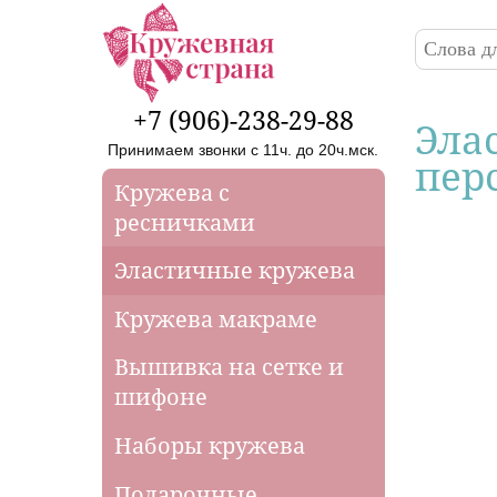
Перейти к основному содержанию
Поиск
Форма
+7 (906)-238-29-88
Эла
Принимаем звонки с 11ч. до 20ч.мск.
пер
Кружева с
ресничками
Эластичные кружева
Кружева макраме
Вышивка на сетке и
шифоне
Наборы кружева
Подарочные