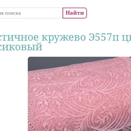
 поиска
стичное кружево Э557п цв
сиковый