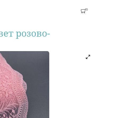
0
ет розово-