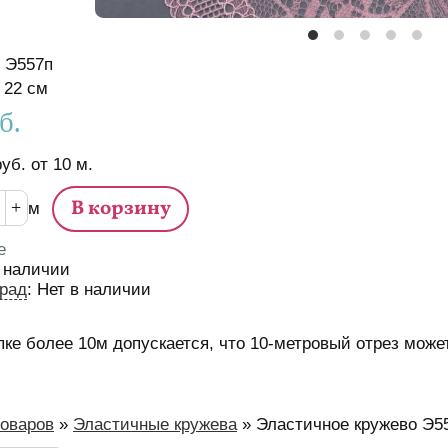
Э557п
истики
22
см
б.
руб.
от
10
м.
м
е
 наличии
рад
:
Нет в наличии
пке более 10м допускается, что 10-метровый отрез может
м
товаров
»
Эластичные кружева
»
Эластичное кружево Э5
есь