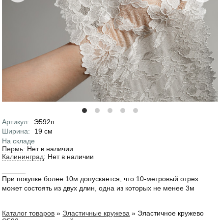
Артикул
:
Э592п
Характеристики
Ширина
:
19
см
На складе
Пермь
:
Нет в наличии
Калининград
:
Нет в наличии
______
При покупке более 10м допускается, что 10-метровый отрез
может состоять из двух длин, одна из которых не менее 3м
Каталог товаров
»
Эластичные кружева
»
Эластичное кружево
Вы здесь