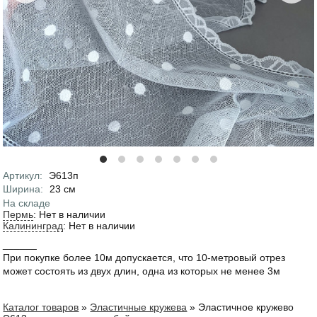
Артикул
:
Э613п
Характеристики
Ширина
:
23
см
На складе
Пермь
:
Нет в наличии
Калининград
:
Нет в наличии
______
При покупке более 10м допускается, что 10-метровый отрез
может состоять из двух длин, одна из которых не менее 3м
Каталог товаров
»
Эластичные кружева
»
Эластичное кружево
Вы здесь