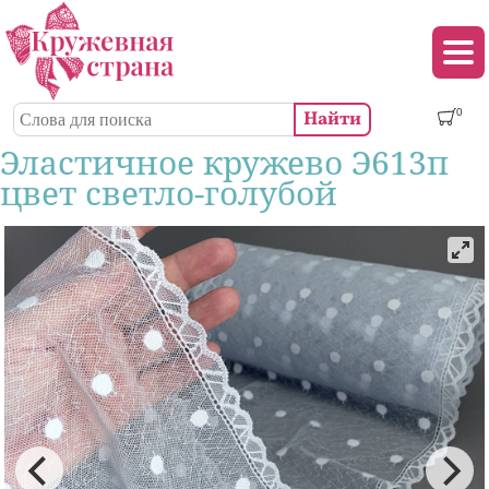
Перейти к основному содержанию
Декор (аппликации, патчи, пуговицы)
Поиск
0
Форма поиска
Эластичное кружево Э613п
цвет светло-голубой