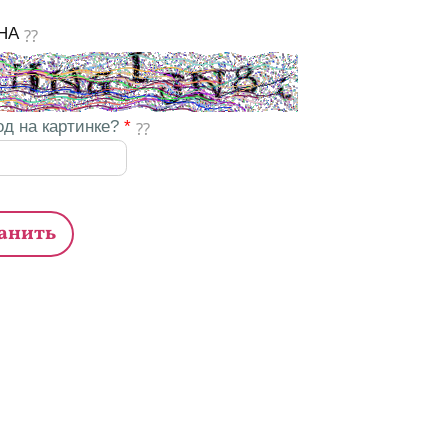
HA
од на картинке?
*