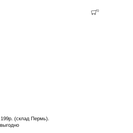
0
 199р. (склад Пермь).
рвыгодно