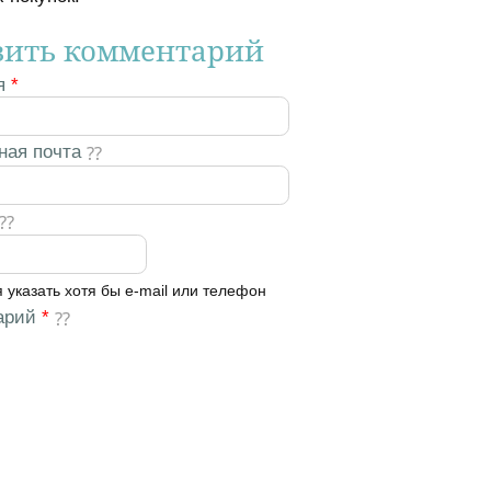
вить комментарий
я
*
ная почта
 указать хотя бы e-mail или телефон
арий
*