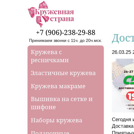
Перейти к основному содержанию
+7 (906)-238-29-88
Дос
Принимаем звонки с 11ч. до 20ч.мск.
Кружева с
Создано
26.03.25 
ресничками
Эластичные кружева
Кружева макраме
Вышивка на сетке и
шифоне
Наборы кружева
Сегодня 
Доставка
Подарочные
Приятных