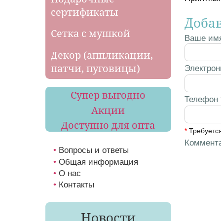
сертификаты
Доба
Сетка с мушкой
Ваше им
Декор (аппликации,
патчи, пуговицы)
Электрон
Супер выгодно
Телефон
Акции
Доступно для опта
*
Требуется
Коммент
Вопросы и ответы
Общая информация
О нас
Контакты
Новости