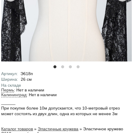
Артикул
:
Э618п
Характеристики
Ширина
:
26
см
На складе
Пермь
:
Нет в наличии
Калининград
:
Нет в наличии
______
При покупке более 10м допускается, что 10-метровый отрез
может состоять из двух длин, одна из которых не менее 3м
Каталог товаров
»
Эластичные кружева
»
Эластичное кружево
Вы здесь