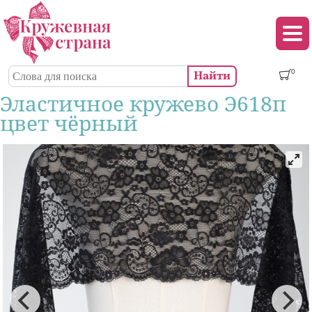
Перейти к основному содержанию
Декор (аппликации, патчи, пуговицы)
Поиск
0
Форма поиска
Эластичное кружево Э618п
цвет чёрный