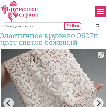
Перейти к основному содержанию
Декор (аппликации, патчи, пуговицы)
Поиск
0
Форма поиска
Эластичное кружево Э627п
цвет светло-бежевый