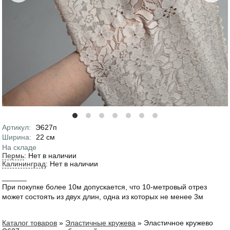
Артикул
:
Э627п
Характеристики
Ширина
:
22
см
На складе
Пермь
:
Нет в наличии
Калининград
:
Нет в наличии
______
При покупке более 10м допускается, что 10-метровый отрез
может состоять из двух длин, одна из которых не менее 3м
Каталог товаров
»
Эластичные кружева
»
Эластичное кружево
Вы здесь