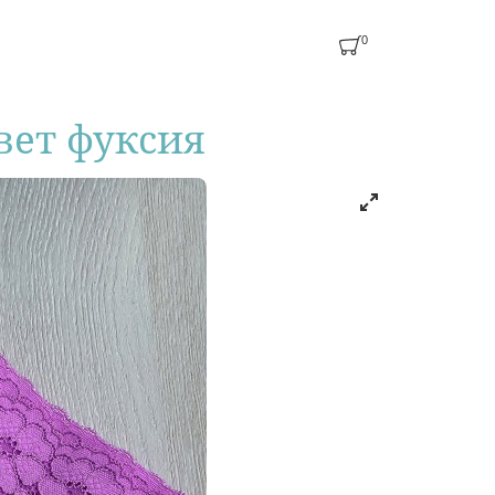
0
вет фуксия