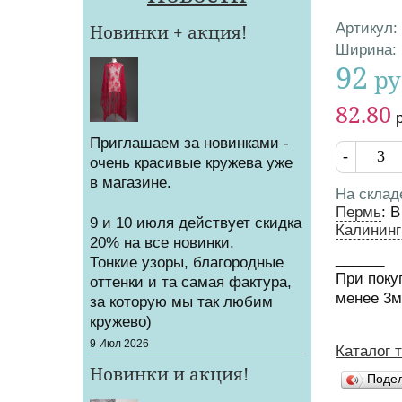
Артикул
:
Новинки + акция!
Характер
Ширина
:
92
ру
Цена
Цена от
82.80
Приглашаем за новинками -
Кол-во
очень красивые кружева уже
в магазине.
На склад
Пермь
:
В
9 и 10 июля действует скидка
Калининг
20% на все новинки.
______
Тонкие узоры, благородные
При поку
оттенки и та самая фактура,
менее 3
за которую мы так любим
кружево)
Создано
9 Июл 2026
Каталог 
Вы зд
Новинки и акция!
Поде