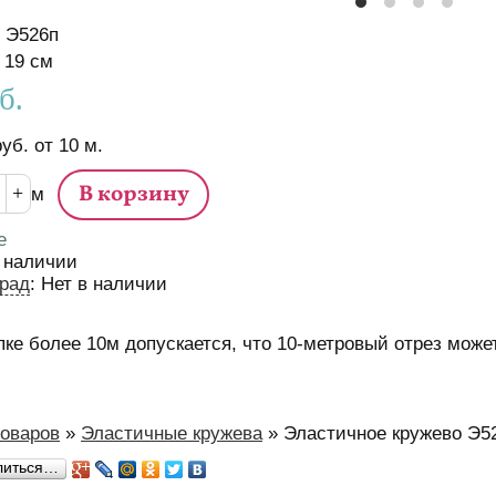
Э526п
истики
19
см
б.
руб.
от
10
м.
м
е
 наличии
рад
:
Нет в наличии
пке более 10м допускается, что 10-метровый отрез может
м
товаров
»
Эластичные кружева
»
Эластичное кружево Э5
есь
литься…