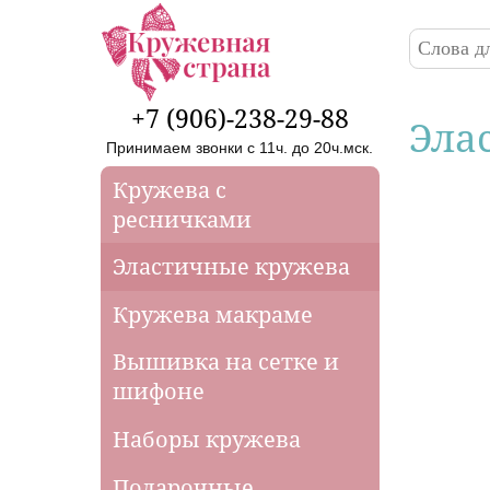
Перейти к основному содержанию
Поиск
Форма
+7 (906)-238-29-88
Эла
Принимаем звонки с 11ч. до 20ч.мск.
Кружева с
ресничками
Эластичные кружева
Кружева макраме
Вышивка на сетке и
шифоне
Наборы кружева
Подарочные