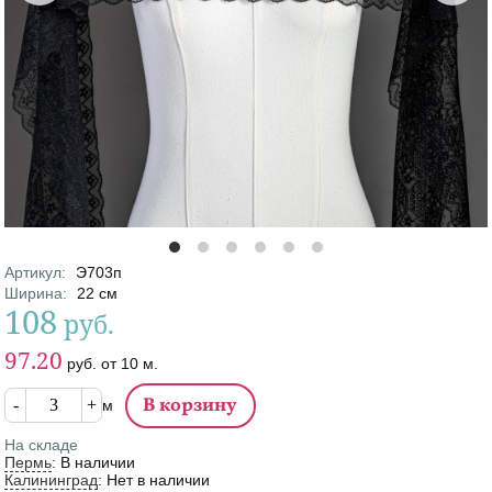
Артикул
:
Э703п
Характеристики
Ширина
:
22
см
108
руб.
Цена
Цена от
97.20
руб.
от
10
м.
Кол-во
м
На складе
Пермь
:
В наличии
Калининград
:
Нет в наличии