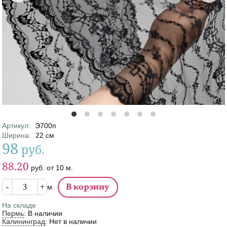
Артикул
:
Э700п
Характеристики
Ширина
:
22
см
98
руб.
Цена
Цена от
88.20
руб.
от
10
м.
Кол-во
м
На складе
Пермь
:
В наличии
Калининград
:
Нет в наличии