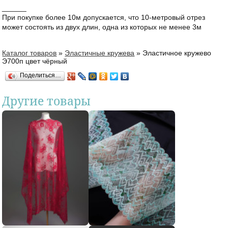
______
При покупке более 10м допускается, что 10-метровый отрез
может состоять из двух длин, одна из которых не менее 3м
Каталог товаров
»
Эластичные кружева
»
Эластичное кружево
Вы здесь
Э700п цвет чёрный
Поделиться…
Другие товары