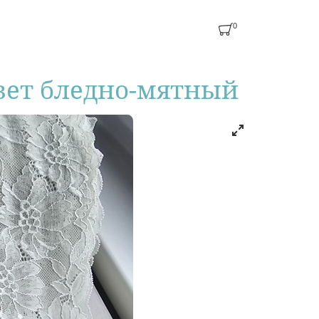
0
вет бледно-мятный