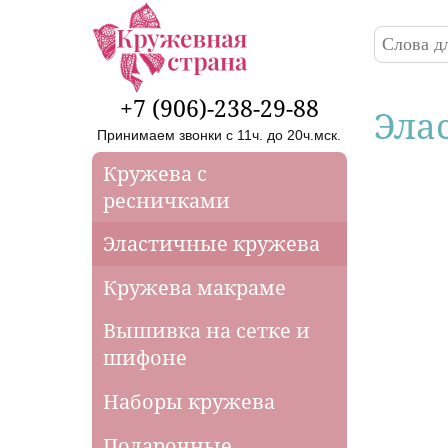
Перейти к основному содержанию
Поиск
Форма
+7 (906)-238-29-88
Эла
Принимаем звонки с 11ч. до 20ч.мск.
Кружева с
ресничками
Эластичные кружева
Кружева макраме
Вышивка на сетке и
шифоне
Наборы кружева
Подарочные