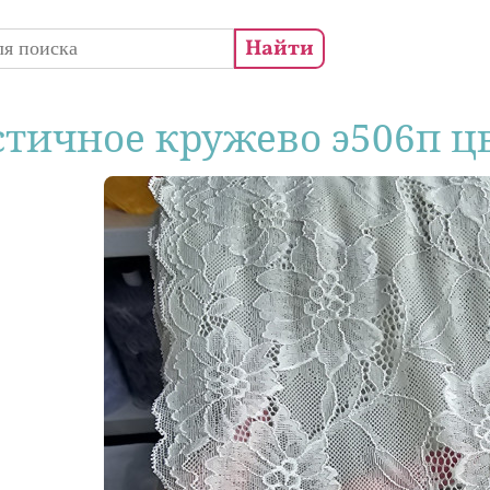
 поиска
стичное кружево э506п ц