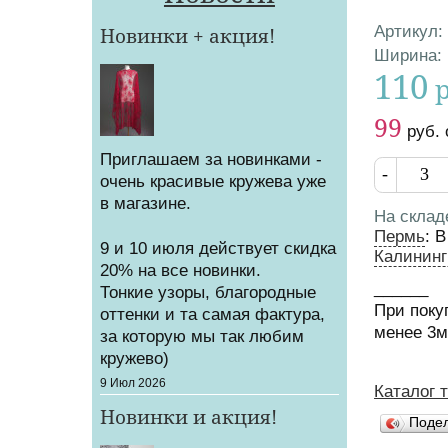
Артикул
:
Новинки + акция!
Характер
Ширина
:
110
Цена
Цена от
99
руб.
Приглашаем за новинками -
Кол-во
очень красивые кружева уже
в магазине.
На склад
Пермь
:
В
9 и 10 июля действует скидка
Калининг
20% на все новинки.
______
Тонкие узоры, благородные
При поку
оттенки и та самая фактура,
менее 3
за которую мы так любим
кружево)
Создано
9 Июл 2026
Каталог 
Вы зд
Новинки и акция!
Поде