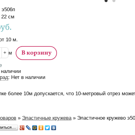
э506п
истики
22
см
руб.
от
10
м.
м
е
 наличии
рад
:
Нет в наличии
пке более 10м допускается, что 10-метровый отрез может
м
товаров
»
Эластичные кружева
»
Эластичное кружево э5
есь
литься…