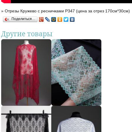
»
Отрезы Кружево с ресничками Р347 (цена за отрез 170см*30см)
Вы здесь
Поделиться…
Другие товары