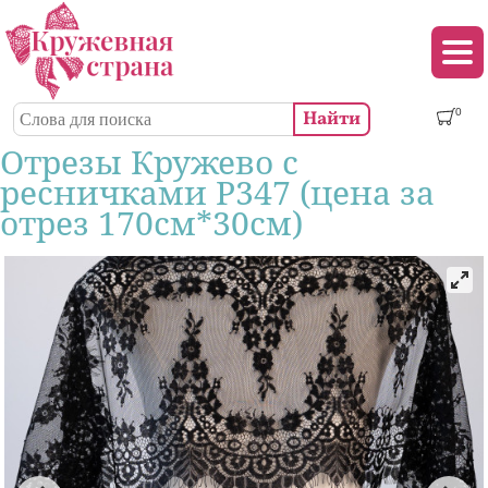
Перейти к основному содержанию
Декор (аппликации, патчи, пуговицы)
Поиск
0
Форма поиска
Отрезы Кружево с
ресничками Р347 (цена за
отрез 170см*30см)