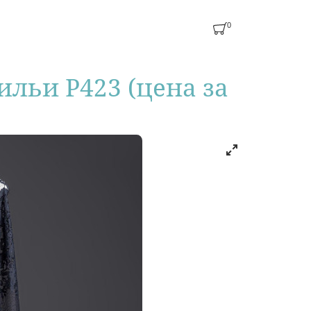
0
льи Р423 (цена за