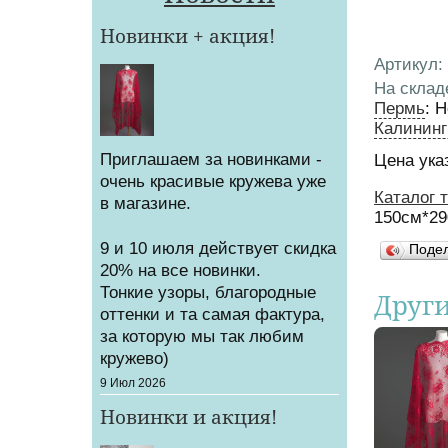
Новинки + акция!
Артикул
:
На склад
Пермь
:
Н
Калининг
Приглашаем за новинками -
Цена ука
очень красивые кружева уже
Каталог 
в магазине.
Вы зд
150см*29
9 и 10 июля действует скидка
Поде
20% на все новинки.
Тонкие узоры, благородные
Друг
оттенки и та самая фактура,
за которую мы так любим
кружево)
Создано
9 Июл 2026
Новинки и акция!