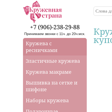
Перейти к основному содержанию
Поиск
Форма
+7 (906)-238-29-88
Кру
Принимаем звонки с 11ч. до 20ч.мск.
куп
Кружева с
ресничками
Эластичные кружева
Кружева макраме
Вышивка на сетке и
шифоне
Наборы кружева
Подарочные