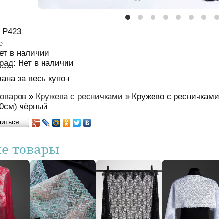
Р423
е
ет в наличии
рад
:
Нет в наличии
зана за весь купон
товаров
»
Кружева с ресничками
»
Кружево с ресничками
есь
0см) чёрный
литься…
ие товары