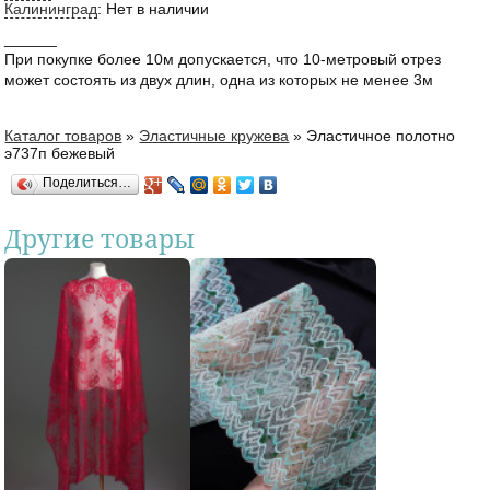
Калининград
:
Нет в наличии
______
При покупке более 10м допускается, что 10-метровый отрез
может состоять из двух длин, одна из которых не менее 3м
Каталог товаров
»
Эластичные кружева
»
Эластичное полотно
Вы здесь
э737п бежевый
Поделиться…
Другие товары