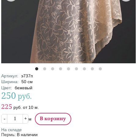
Артикул
:
э737п
Характеристики
Ширина
:
50
см
Цвет
:
бежевый
250
руб.
Цена
Цена от
225
руб.
от
10
м.
Кол-во
м
На складе
Пермь
:
В наличии