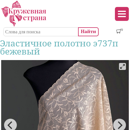
Перейти к основному содержанию
Декор (аппликации, патчи, пуговицы)
Поиск
0
Форма поиска
Эластичное полотно э737п
бежевый