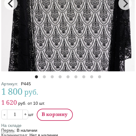
Артикул
:
Р445
1 800
руб.
Цена
Цена от
1 620
руб.
от
10
шт.
Кол-во
шт
На складе
Пермь
:
В наличии
Калининград
:
Нет в наличии