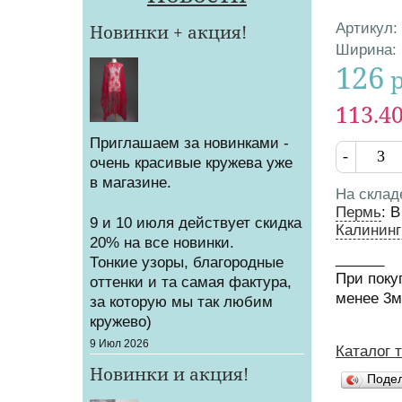
Артикул
:
Новинки + акция!
Характер
Ширина
:
126
Цена
Цена от
113.4
Приглашаем за новинками -
Кол-во
очень красивые кружева уже
в магазине.
На склад
Пермь
:
В
9 и 10 июля действует скидка
Калининг
20% на все новинки.
______
Тонкие узоры, благородные
При поку
оттенки и та самая фактура,
менее 3
за которую мы так любим
кружево)
Создано
9 Июл 2026
Каталог 
Вы зд
Новинки и акция!
Поде