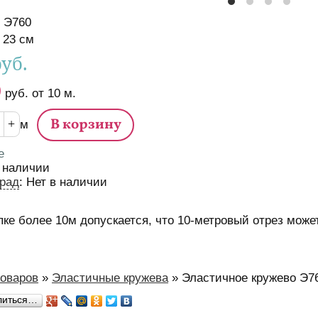
Э760
истики
23
см
руб.
0
руб.
от
10
м.
м
е
 наличии
рад
:
Нет в наличии
пке более 10м допускается, что 10-метровый отрез может
м
товаров
»
Эластичные кружева
»
Эластичное кружево Э7
есь
литься…