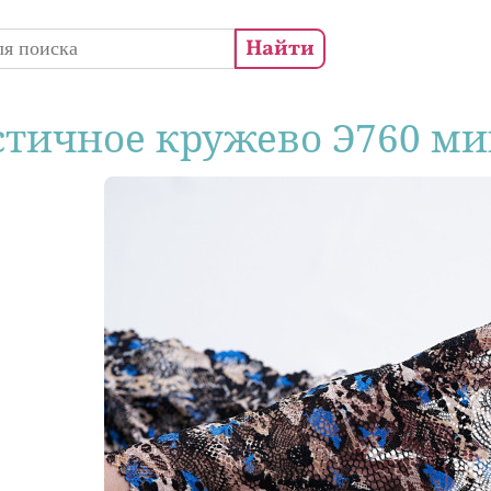
 поиска
стичное кружево Э760 ми