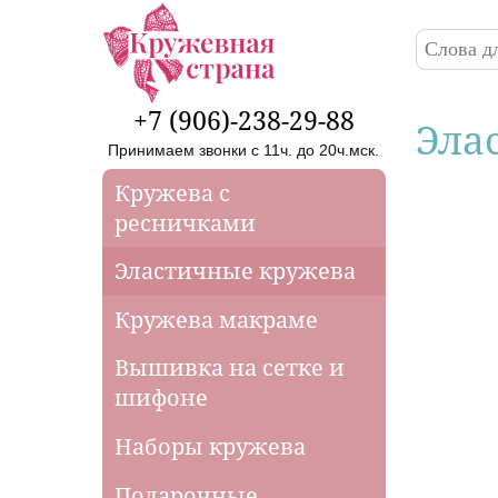
Перейти к основному содержанию
Поиск
Форма
+7 (906)-238-29-88
Эла
Принимаем звонки с 11ч. до 20ч.мск.
Кружева с
ресничками
Эластичные кружева
Кружева макраме
Вышивка на сетке и
шифоне
Наборы кружева
Подарочные