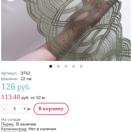
Артикул
:
Э762
Характеристики
Ширина
:
22
см
126
руб.
Цена
Цена от
113.40
руб.
от
10
м.
Кол-во
м
На складе
Пермь
:
В наличии
Калининград
:
Нет в наличии